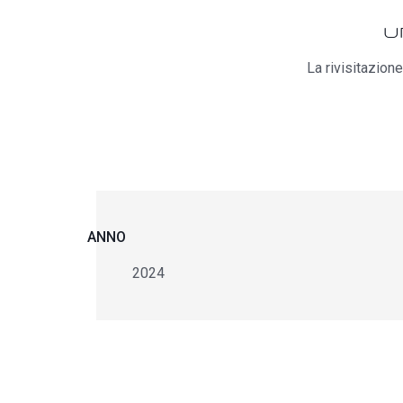
U
La rivisitazion
ANNO
2024