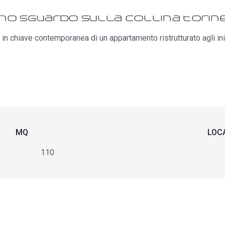
no sguardo sulla collina torin
e in chiave contemporanea di un appartamento ristrutturato agli in
MQ
LOC
110