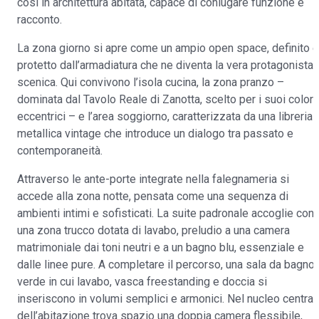
così in architettura abitata, capace di coniugare funzione e
racconto.
La zona giorno si apre come un ampio open space, definito e
protetto dall’armadiatura che ne diventa la vera protagonista
scenica. Qui convivono l’isola cucina, la zona pranzo –
dominata dal Tavolo Reale di Zanotta, scelto per i suoi colori
eccentrici – e l’area soggiorno, caratterizzata da una libreria
metallica vintage che introduce un dialogo tra passato e
contemporaneità.
Attraverso le ante-porte integrate nella falegnameria si
accede alla zona notte, pensata come una sequenza di
ambienti intimi e sofisticati. La suite padronale accoglie con
una zona trucco dotata di lavabo, preludio a una camera
matrimoniale dai toni neutri e a un bagno blu, essenziale e
dalle linee pure. A completare il percorso, una sala da bagno
verde in cui lavabo, vasca freestanding e doccia si
inseriscono in volumi semplici e armonici. Nel nucleo central
dell’abitazione trova spazio una doppia camera flessibile,