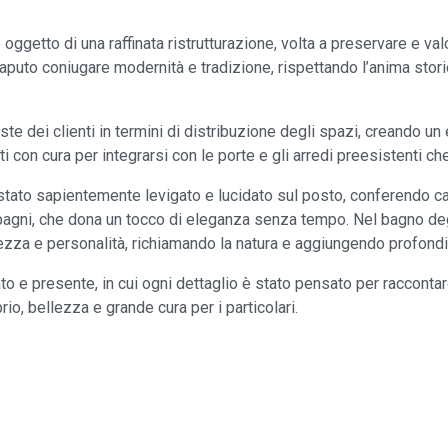
ggetto di una raffinata ristrutturazione, volta a preservare e valo
 saputo coniugare modernità e tradizione, rispettando l’anima sto
ste dei clienti in termini di distribuzione degli spazi, creando un
i con cura per integrarsi con le porte e gli arredi preesistenti ch
stato sapientemente levigato e lucidato sul posto, conferendo cal
bagni, che dona un tocco di eleganza senza tempo. Nel bagno degli
ezza e personalità, richiamando la natura e aggiungendo profondit
 e presente, in cui ogni dettaglio è stato pensato per raccontar
rio, bellezza e grande cura per i particolari.